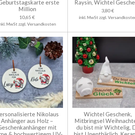
 Geburtstagskarte erste
Raysin, Wichtel Gesch
Million
3,80 €
10,65 €
inkl. MwSt zzgl. Versandkoste
inkl. MwSt zzgl. Versandkosten
ersonalisierte Nikolaus
Wichtel Geschenk,
Anhänger aus Holz –
Mitbringsel Weihnacht
Geschenkanhänger mit
du bist mir Wichtelig, 
me & hochwertigem UV-
bist Unentbärlich, Kera