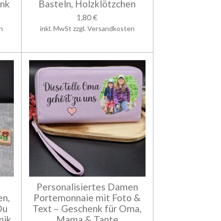
enk
Basteln, Holzklötzchen
1,80 €
n
inkl. MwSt zzgl. Versandkosten
Personalisiertes Damen
en,
Portemonnaie mit Foto &
Du
Text – Geschenk für Oma,
mik
Mama & Tante