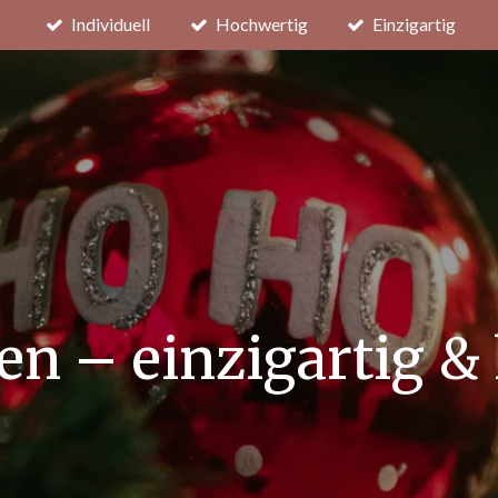
Individuell
Hochwertig
Einzigartig
en – einzigartig &