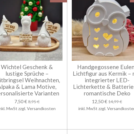
Wichtel Geschenk &
Handgegossene Eulen
lustige Sprüche –
Lichtfigur aus Kermik – 
tbringsel Weihnachten,
integrierter LED-
Alpaka & Lama Motive,
Lichterkette & Batterie
rsonalisierte Varianten
romantische Deko
7,50 €
12,50 €
8,95 €
14,99 €
inkl. MwSt zzgl. Versandkosten
inkl. MwSt zzgl. Versandkoste