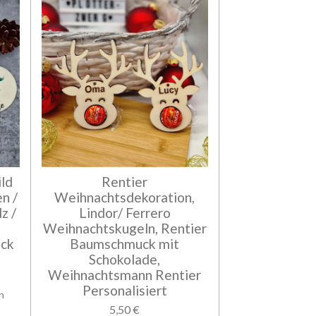
ld
Rentier
n /
Weihnachtsdekoration,
z /
Lindor/ Ferrero
Weihnachtskugeln, Rentier
ck
Baumschmuck mit
Schokolade,
Weihnachtsmann Rentier
Personalisiert
n
5,50 €