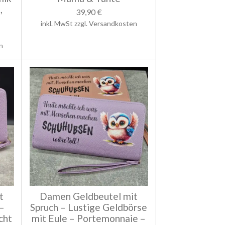
,
39,90 €
inkl. MwSt zzgl. Versandkosten
n
t
Damen Geldbeutel mit
–
Spruch – Lustige Geldbörse
cht
mit Eule – Portemonnaie –