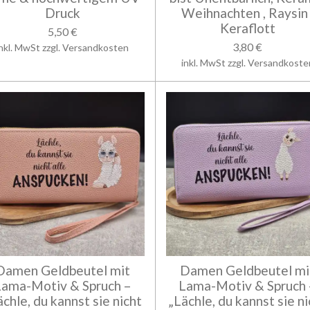
Druck
Weihnachten , Raysin 
Keraflott
5,50 €
3,80 €
inkl. MwSt zzgl. Versandkosten
inkl. MwSt zzgl. Versandkoste
Damen Geldbeutel mit
Damen Geldbeutel mi
Lama-Motiv & Spruch –
Lama-Motiv & Spruch 
ächle, du kannst sie nicht
„Lächle, du kannst sie ni