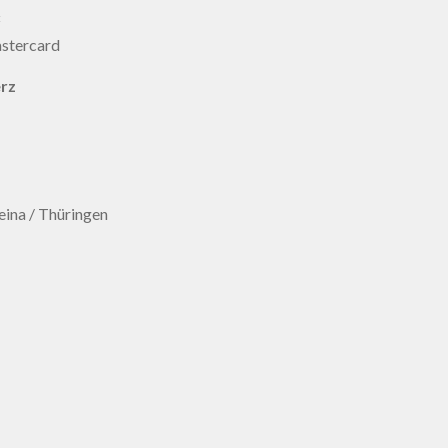
:
erz
ina / Thüringen