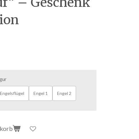
auf“ – Geschenk
ion
gur
Engelsflügel
Engel 1
Engel 2
nkorb