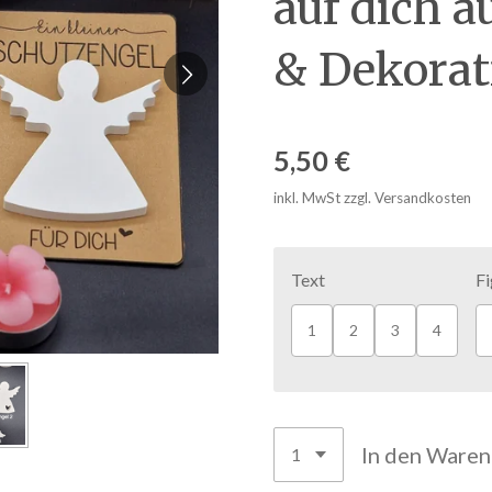
auf dich 
& Dekorat
5,50 €
inkl. MwSt zzgl. Versandkosten
Text
Fi
1
2
3
4
In den Ware