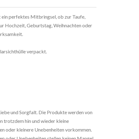
ein perfektes Mitbringsel, ob zur Taufe,
r Hochzeit, Geburtstag, Weihnachten oder
erksamkeit.
larsichthülle verpackt.
 Liebe und Sorgfalt. Die Produkte werden von
n trotzdem hin und wieder kleine
ngen oder kleinere Unebenheiten vorkommen.
gen oder Unebenheiten stellen keinen Mangel