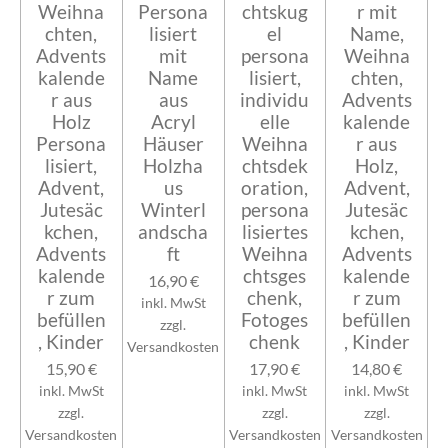
Weihna
Persona
chtskug
r mit
chten,
lisiert
el
Name,
Advents
mit
persona
Weihna
kalende
Name
lisiert,
chten,
r aus
aus
individu
Advents
Holz
Acryl
elle
kalende
Persona
Häuser
Weihna
r aus
lisiert,
Holzha
chtsdek
Holz,
Advent,
us
oration,
Advent,
Jutesäc
Winterl
persona
Jutesäc
kchen,
andscha
lisiertes
kchen,
Advents
ft
Weihna
Advents
kalende
chtsges
kalende
16,90 €
r zum
chenk,
r zum
inkl. MwSt
befüllen
Fotoges
befüllen
zzgl.
, Kinder
chenk
, Kinder
Versandkosten
15,90 €
17,90 €
14,80 €
inkl. MwSt
inkl. MwSt
inkl. MwSt
zzgl.
zzgl.
zzgl.
Versandkosten
Versandkosten
Versandkosten