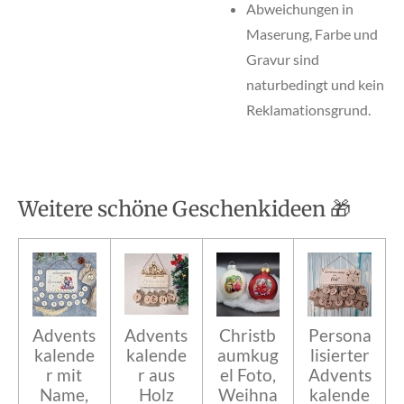
Abweichungen in
Maserung, Farbe und
Gravur sind
naturbedingt und kein
Reklamationsgrund.
Weitere schöne Geschenkideen 🎁
Advents
Advents
Christb
Persona
kalende
kalende
aumkug
lisierter
r mit
r aus
el Foto,
Advents
Name,
Holz
Weihna
kalende