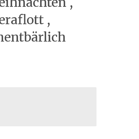
eihnachten ,
raflott ,
nentbärlich