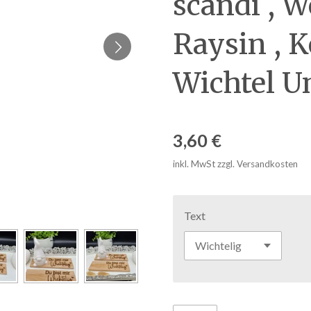
scandi , W
Raysin , Ke
Wichtel U
3,60 €
inkl. MwSt zzgl. Versandkosten
Text