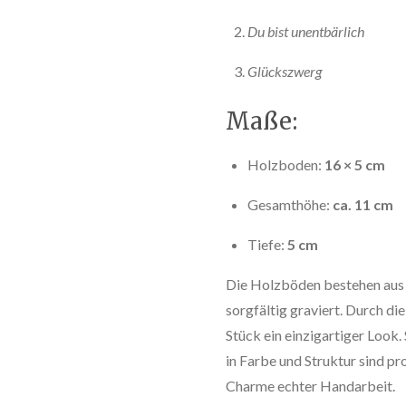
Du bist unentbärlich
Glückszwerg
Maße:
Holzboden:
16 × 5 cm
Gesamthöhe:
ca. 11 cm
Tiefe:
5 cm
Die Holzböden bestehen au
sorgfältig graviert. Durch di
Stück ein einzigartiger Loo
in Farbe und Struktur sind p
Charme echter Handarbeit.