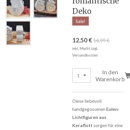
romantische
Deko
Sale!
12,50 €
14,99 €
inkl. MwSt zzgl.
Versandkosten
In den
Warenkorb
Diese liebevoll
handgegossenen
Eulen-
Lichtfiguren aus
Keraflott
sorgen für eine