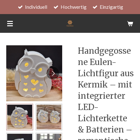
Individuell
Hochwertig
Einzigartig
Zum
Hauptinhalt
springen
Handgegosse
ne Eulen-
Lichtfigur aus
Kermik – mit
integrierter
LED-
Lichterkette
& Batterien –