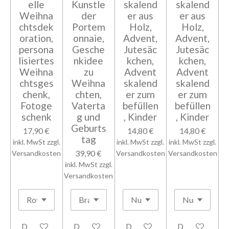
elle
Kunstle
skalend
skalend
Weihna
der
er aus
er aus
chtsdek
Portem
Holz,
Holz,
oration,
onnaie,
Advent,
Advent,
persona
Gesche
Jutesäc
Jutesäc
lisiertes
nkidee
kchen,
kchen,
Weihna
zu
Advent
Advent
chtsges
Weihna
skalend
skalend
chenk,
chten,
er zum
er zum
Fotoge
Vaterta
befüllen
befüllen
schenk
g und
, Kinder
, Kinder
Geburts
17,90 €
14,80 €
14,80 €
tag
inkl. MwSt zzgl.
inkl. MwSt zzgl.
inkl. MwSt zzgl.
39,90 €
Versandkosten
Versandkosten
Versandkosten
inkl. MwSt zzgl.
Versandkosten
Details anzeigen
Details anzeigen
Details anzeigen
Details anzeig