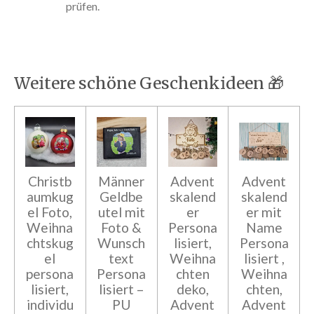
prüfen.
Weitere schöne Geschenkideen 🎁
Christb
Männer
Advent
Advent
aumkug
Geldbe
skalend
skalend
el Foto,
utel mit
er
er mit
Weihna
Foto &
Persona
Name
chtskug
Wunsch
lisiert,
Persona
el
text
Weihna
lisiert ,
persona
Persona
chten
Weihna
lisiert,
lisiert –
deko,
chten,
individu
PU
Advent
Advent