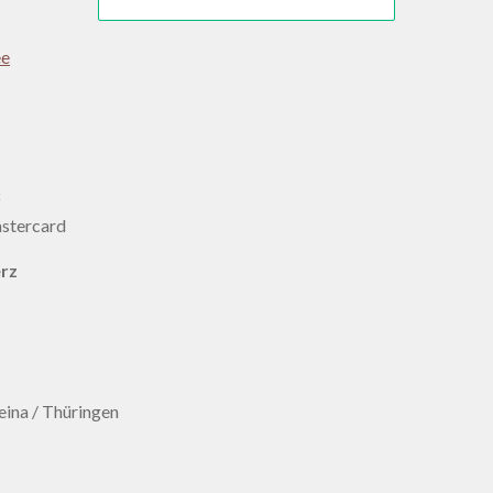
ee
:
erz
ina / Thüringen