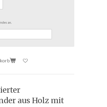
indes an.
nkorb
ierter
nder aus Holz mit