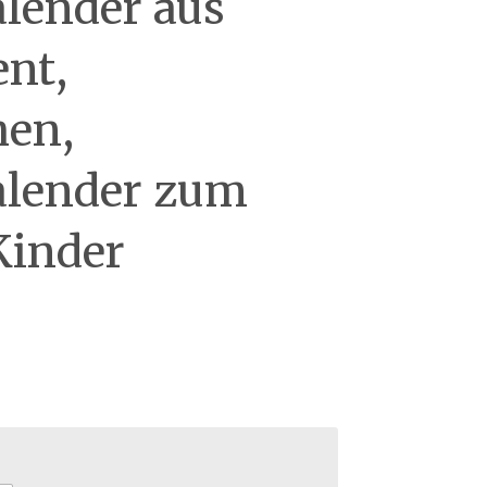
lender aus
ent,
hen,
alender zum
Kinder