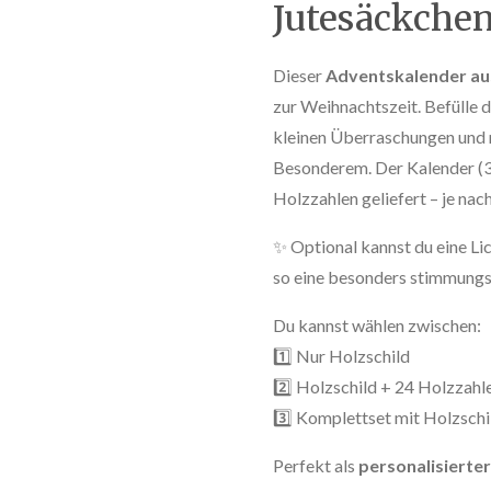
Jutesäckche
Dieser
Adventskalender au
zur Weihnachtszeit. Befülle 
kleinen Überraschungen und 
Besonderem. Der Kalender (3
Holzzahlen geliefert – je nac
✨ Optional kannst du eine L
so eine besonders stimmung
Du kannst wählen zwischen:
1️⃣ Nur Holzschild
2️⃣ Holzschild + 24 Holzzahl
3️⃣ Komplettset mit Holzschi
Perfekt als
personalisierte