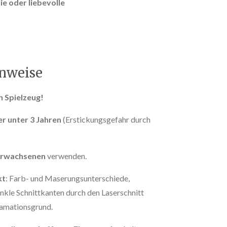
ie oder liebevolle
inweise
n Spielzeug!
er unter 3 Jahren
(Erstickungsgefahr durch
 Erwachsenen
verwenden.
kt
: Farb- und Maserungsunterschiede,
nkle Schnittkanten durch den Laserschnitt
lamationsgrund.