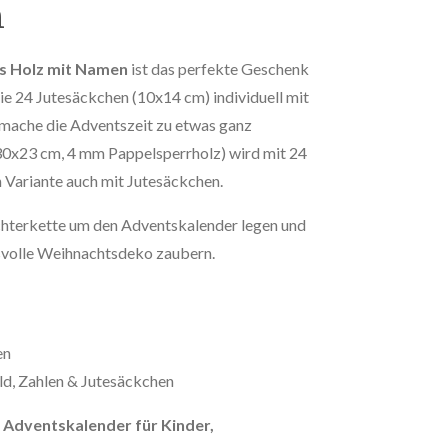
n
s Holz mit Namen
ist das perfekte Geschenk
die 24 Jutesäckchen (10x14 cm) individuell mit
mache die Adventszeit zu etwas ganz
0x23 cm, 4 mm Pappelsperrholz) wird mit 24
h Variante auch mit Jutesäckchen.
ichterkette um den Adventskalender legen und
svolle Weihnachtsdeko zaubern.
en
ld, Zahlen & Jutesäckchen
r Adventskalender für Kinder,