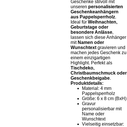
Geschenke stilvoll mit
unseren
personalisierten
Geschenkeanhängern
aus Pappelsperrholz
.
Ideal für
Weihnachten,
Geburtstage oder
besondere Anlässe
,
lassen sich diese Anhänger
mit
Namen oder
Wunschtext
gravieren und
machen jedes Geschenk zu
einem einzigartigen
Highlight. Perfekt als
Tischdeko,
Christbaumschmuck oder
Geschenkbeigabe
.
Produktdetails:
Material: 4 mm
Pappelsperrholz
Größe: 6 x 8 cm (BxH)
Gravur
personalisierbar mit
Name oder
Wunschtext
Vielseitig einsetzbar: