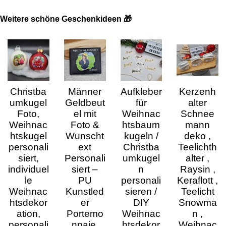
Weitere schöne Geschenkideen 🎁
Christba
Männer
Aufkleber
Kerzenh
umkugel
Geldbeut
für
alter
Foto,
el mit
Weihnac
Schnee
Weihnac
Foto &
htsbaum
mann
htskugel
Wunscht
kugeln /
deko ,
personali
ext
Christba
Teelichth
siert,
Personali
umkugel
alter ,
individuel
siert –
n
Raysin ,
le
PU
personali
Keraflott ,
Weihnac
Kunstled
sieren /
Teelicht
htsdekor
er
DIY
Snowma
ation,
Portemo
Weihnac
n ,
personali
nnaie,
htsdekor
Weihnac