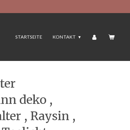
STARTSEITE
KONTAKT
ter
nn deko ,
lter , Raysin ,