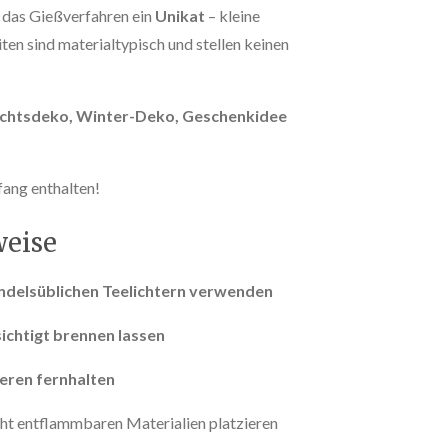
h das Gießverfahren ein
Unikat
– kleine
en sind materialtypisch und stellen keinen
chtsdeko, Winter-Deko, Geschenkidee
mfang enthalten!
weise
andelsüblichen Teelichtern verwenden
ichtigt brennen lassen
eren fernhalten
cht entflammbaren Materialien platzieren