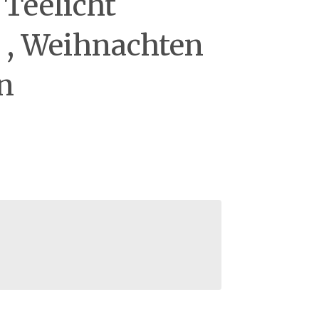
, Teelicht
, Weihnachten
n