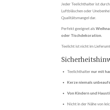
Jeder Teelichthalter ist durc
Luftbläschen oder Unebenheit
Qualitätsmangel dar.
Perfekt geeignet als
Weihna
oder Tischdekoration
.
Teelicht ist nicht im Lieferu
Sicherheitshin
Teelichthalter
nur mit h
Kerze niemals unbeaufs
Von Kindern und Hausti
Nicht in der Nähe von lei