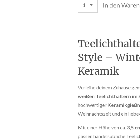
In den Ware
Teelichthal
Style – Wint
Keramik
Verleihe deinem Zuhause gem
weißen Teelichthaltern im
hochwertiger
Keramikgieß
Weihnachtszeit und ein liebe
Mit einer Höhe von ca.
3,5 c
passen handelsübliche Teelich