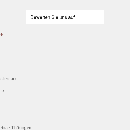
ee
:
erz
ina / Thüringen