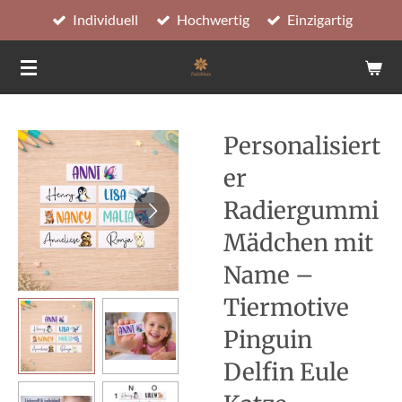
Individuell
Hochwertig
Einzigartig
Zum
Hauptinhalt
springen
Personalisiert
er
Radiergummi
Mädchen mit
Name –
Tiermotive
Pinguin
Delfin Eule