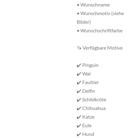
• Wunschname
• Wunschmotiv (siehe
Bilder)
• Wunschschriftfarbe
🦄 Verfügbare Motive
✔️ Pinguin
✔️ Wal
✔️ Faultier
✔️ Delfin
✔️ Schildkröte
✔️ Chihuahua
✔️ Katze
✔️ Eule
✔️ Hund