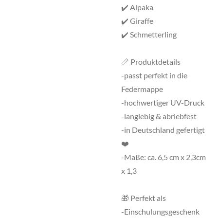
✔️ Alpaka
✔️ Giraffe
✔️ Schmetterling
📏 Produktdetails
-passt perfekt in die
Federmappe
-hochwertiger UV-Druck
-langlebig & abriebfest
-in Deutschland gefertigt
❤️
-Maße: ca. 6,5 cm x 2,3cm
x 1,3
🎁 Perfekt als
-Einschulungsgeschenk