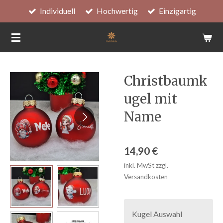
Individuell
Hochwertig
Einzigartig
Zum
Hauptinhalt
springen
Christbaumk
ugel mit
Name
14,90 €
inkl. MwSt zzgl.
Versandkosten
Kugel Auswahl