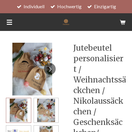
Individuell
Hochwertig
Einzigartig
Zum
Hauptinhalt
springen
Jutebeutel
personalisier
t /
Weihnachtssä
ckchen /
Nikolaussäck
chen /
Geschenksäc