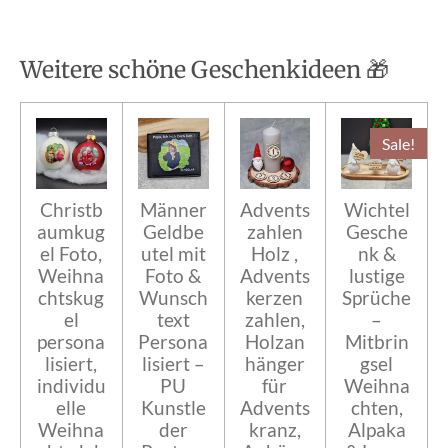
Weitere schöne Geschenkideen 🎁
Sale!
Christb
Männer
Advents
Wichtel
aumkug
Geldbe
zahlen
Gesche
el Foto,
utel mit
Holz ,
nk &
Weihna
Foto &
Advents
lustige
chtskug
Wunsch
kerzen
Sprüche
el
text
zahlen,
–
persona
Persona
Holzan
Mitbrin
lisiert,
lisiert –
hänger
gsel
individu
PU
für
Weihna
elle
Kunstle
Advents
chten,
Weihna
der
kranz,
Alpaka