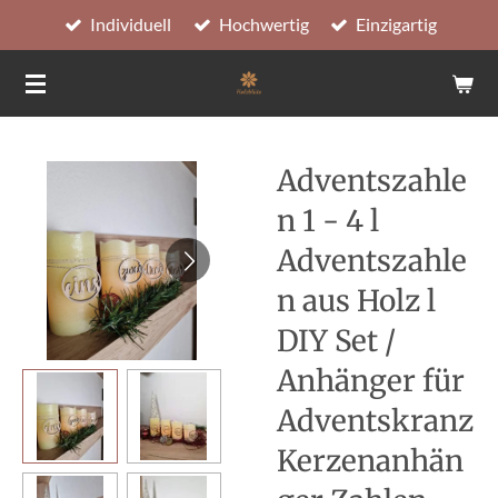
Individuell
Hochwertig
Einzigartig
Zum
Hauptinhalt
springen
Adventszahle
n 1 - 4 l
Adventszahle
n aus Holz l
DIY Set /
Anhänger für
Adventskranz
Kerzenanhän