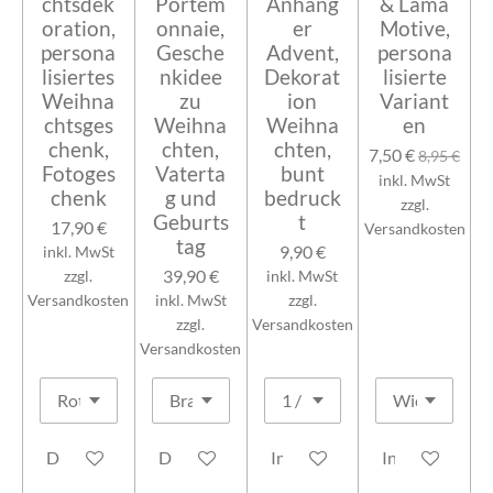
chtsdek
Portem
Anhäng
& Lama
oration,
onnaie,
er
Motive,
persona
Gesche
Advent,
persona
lisiertes
nkidee
Dekorat
lisierte
Weihna
zu
ion
Variant
chtsges
Weihna
Weihna
en
chenk,
chten,
chten,
7,50 €
8,95 €
Fotoges
Vaterta
bunt
inkl. MwSt
chenk
g und
bedruck
zzgl.
Geburts
t
17,90 €
Versandkosten
tag
9,90 €
inkl. MwSt
39,90 €
zzgl.
inkl. MwSt
Versandkosten
inkl. MwSt
zzgl.
zzgl.
Versandkosten
Versandkosten
Details anzeigen
Details anzeigen
In den Warenkorb
In den Warenk