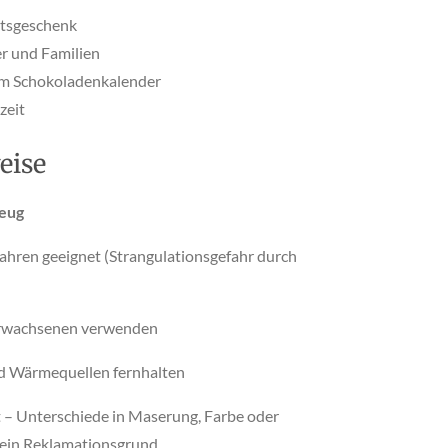
htsgeschenk
r und Familien
um Schokoladenkalender
zeit
eise
zeug
Jahren geeignet (Strangulationsgefahr durch
Erwachsenen verwenden
d Wärmequellen fernhalten
t – Unterschiede in Maserung, Farbe oder
kein Reklamationsgrund