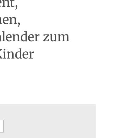
nt,
hen,
alender zum
Kinder