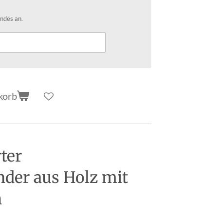
ndes an.
korb
ter
der aus Holz mit
n