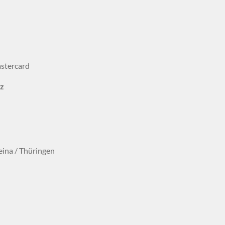
rz
eina / Thüringen