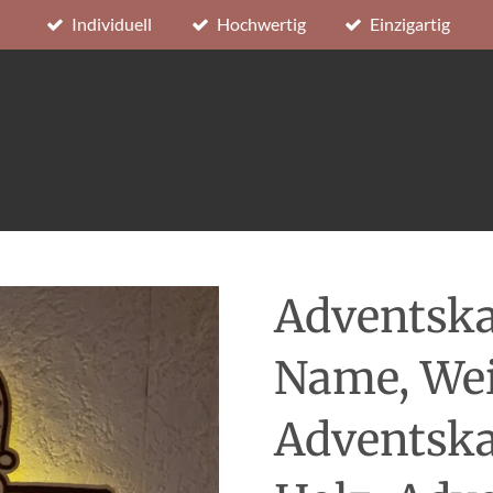
Individuell
Hochwertig
Einzigartig
Adventska
Name, We
Adventska