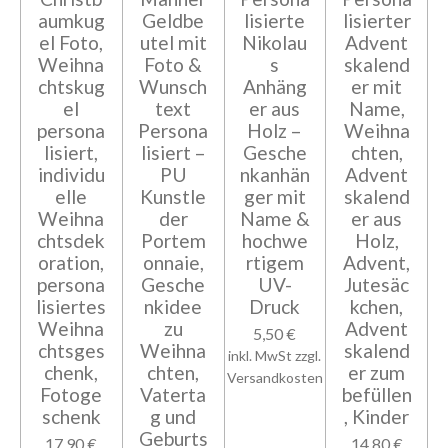
aumkug
Geldbe
lisierte
lisierter
el Foto,
utel mit
Nikolau
Advent
Weihna
Foto &
s
skalend
chtskug
Wunsch
Anhäng
er mit
el
text
er aus
Name,
persona
Persona
Holz –
Weihna
lisiert,
lisiert –
Gesche
chten,
individu
PU
nkanhän
Advent
elle
Kunstle
ger mit
skalend
Weihna
der
Name &
er aus
chtsdek
Portem
hochwe
Holz,
oration,
onnaie,
rtigem
Advent,
persona
Gesche
UV-
Jutesäc
lisiertes
nkidee
Druck
kchen,
Weihna
zu
Advent
5,50 €
chtsges
Weihna
skalend
inkl. MwSt zzgl.
chenk,
chten,
er zum
Versandkosten
Fotoge
Vaterta
befüllen
schenk
g und
, Kinder
Geburts
17,90 €
14,80 €