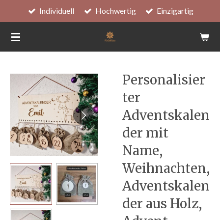
Individuell
Hochwertig
Einzigartig
Zum
Hauptinhalt
springen
Personalisier
ter
Adventskalen
der mit
Name,
Weihnachten,
Adventskalen
der aus Holz,