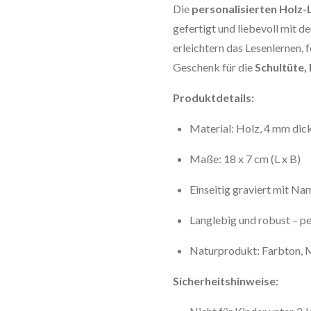
Die
personalisierten Holz-
gefertigt und liebevoll mit 
erleichtern das Lesenlernen, 
Geschenk für die
Schultüte,
Produktdetails:
Material: Holz, 4 mm dic
Maße: 18 x 7 cm (L x B)
Einseitig graviert mit Na
Langlebig und robust – pe
Naturprodukt: Farbton, M
Sicherheitshinweise: