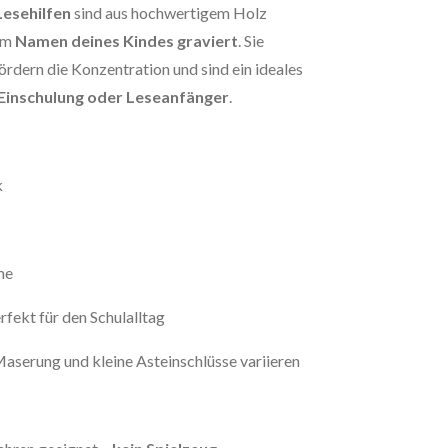
Lesehilfen
sind aus hochwertigem Holz
dem
Namen deines Kindes graviert
. Sie
fördern die Konzentration und sind ein ideales
 Einschulung oder Leseanfänger
.
k
me
rfekt für den Schulalltag
aserung und kleine Asteinschlüsse variieren