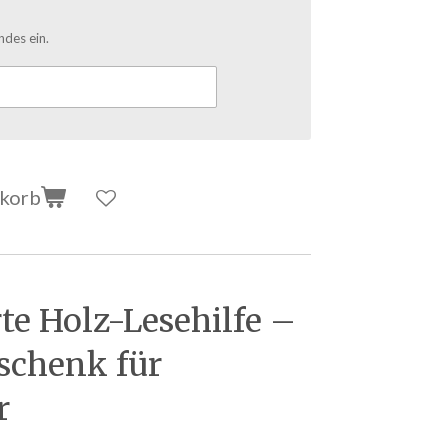
ndes ein.
nkorb
rte Holz-Lesehilfe –
schenk für
r