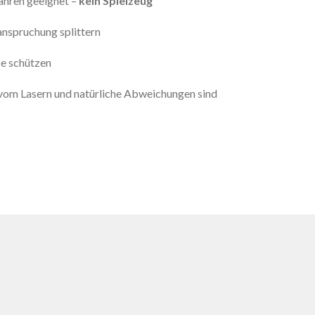
Jahren geeignet –
kein Spielzeug
anspruchung splittern
ze schützen
vom Lasern und natürliche Abweichungen sind