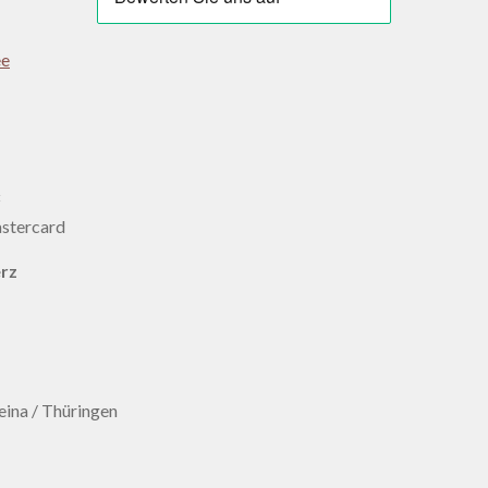
ee
:
erz
ina / Thüringen