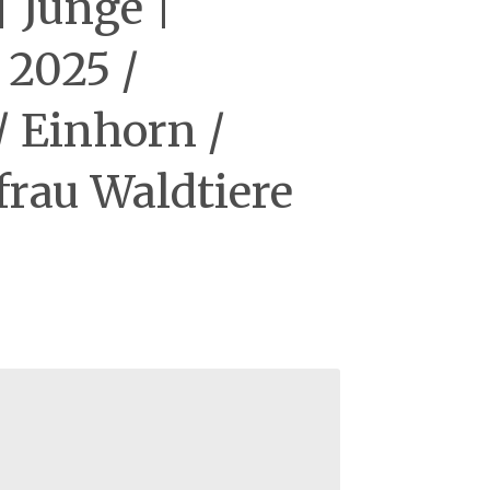
 Junge |
 2025 /
/ Einhorn /
rau Waldtiere