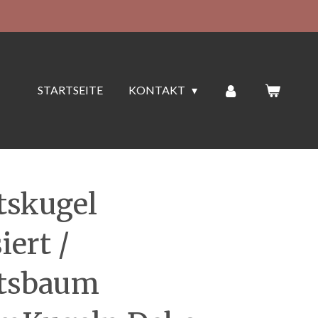
STARTSEITE
KONTAKT
tskugel
iert /
tsbaum