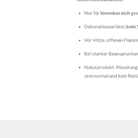
Nur für
Innenbereich
gee
Dekorationsartikel,
kein 
Vor Hitze, offenen Flamm
Bei starker Beanspruchun
Naturprodukt: Maserung
sind normal und kein Rek