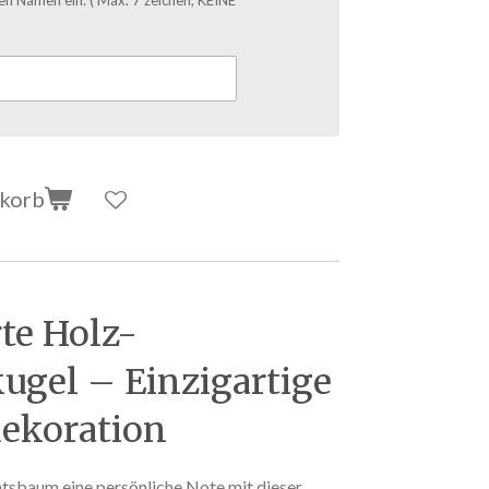
nkorb
rte Holz-
ugel – Einzigartige
ekoration
tsbaum eine persönliche Note mit dieser