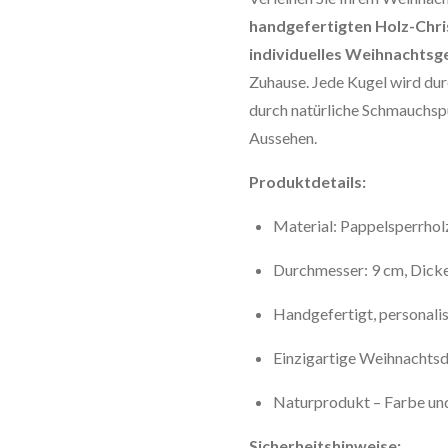
handgefertigten Holz-Chr
individuelles Weihnachts
Zuhause. Jede Kugel wird du
durch natürliche Schmauchspu
Aussehen.
Produktdetails:
Material: Pappelsperrhol
Durchmesser: 9 cm, Dick
Handgefertigt, personali
Einzigartige Weihnachts
Naturprodukt – Farbe un
Sicherheitshinweise: