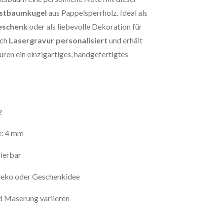
istbaumkugel
aus Pappelsperrholz. Ideal als
geschenk
oder als liebevolle Dekoration für
rch
Lasergravur personalisiert
und erhält
ren ein einzigartiges, handgefertigtes
z
e: 4 mm
sierbar
deko oder Geschenkidee
d Maserung variieren