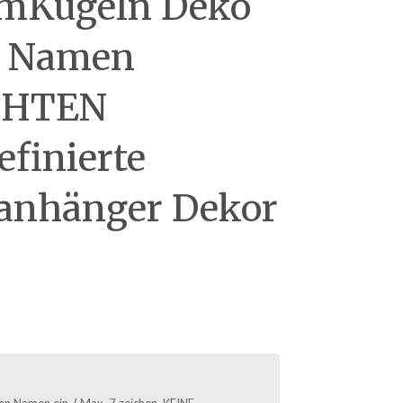
umKugeln Deko
t Namen
CHTEN
efinierte
anhänger Dekor
en Namen ein. ( Max. 7 zeichen, KEINE