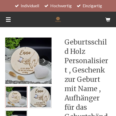
Individuell
Hochwertig
Einzigartig
Zum
Hauptinhalt
springen
Geburtsschil
d Holz
Personalisier
t , Geschenk
zur Geburt
mit Name ,
Aufhänger
für das