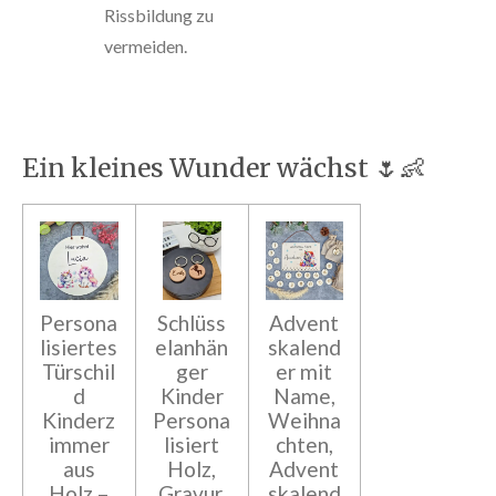
Rissbildung zu
vermeiden.
Ein kleines Wunder wächst 🌷👶
Persona
Schlüss
Advent
lisiertes
elanhän
skalend
Türschil
ger
er mit
d
Kinder
Name,
Kinderz
Persona
Weihna
immer
lisiert
chten,
aus
Holz,
Advent
Holz –
Gravur,
skalend