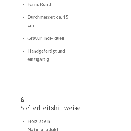
Form:
Rund
Durchmesser:
ca. 15
cm
Gravur: individuell
Handgefertigt und
einzigartig
🔒
Sicherheitshinweise
Holz ist ein
Naturprodukt
–