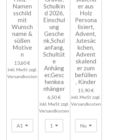
Namen
Schulkin
er aus
sschild
d 2026,
Holz
mit
Einschul
Persona
Wunsch
ung
lisiert,
name &
Gesche
Advent,
süßen
nk,Schul
Jutesäc
Motive
anfang,
kchen,
n
Schultüt
Advent
e
skalend
13,60 €
Anhäng
er zum
inkl. MwSt zzgl.
er,Gesc
befüllen
Versandkosten
henkea
, Kinder
nhänger
15,90 €
6,50 €
inkl. MwSt zzgl.
inkl. MwSt zzgl.
Versandkosten
Versandkosten