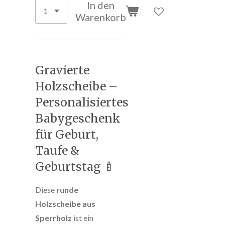
In den
Warenkorb
Gravierte
Holzscheibe –
Personalisiertes
Babygeschenk
für Geburt,
Taufe &
Geburtstag 🍼
Diese
runde
Holzscheibe aus
Sperrholz
ist ein