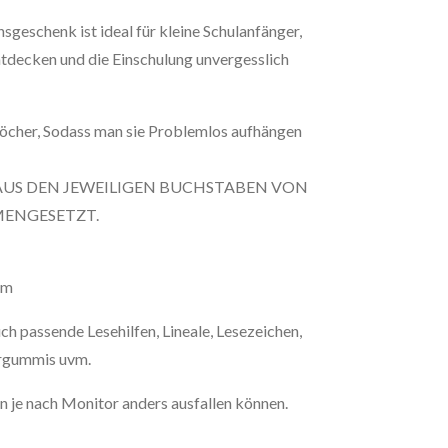
sgeschenk ist ideal für kleine Schulanfänger,
ntdecken und die Einschulung unvergesslich
Löcher, Sodass man sie Problemlos aufhängen
AUS DEN JEWEILIGEN BUCHSTABEN VON
ENGESETZT.
mm
ch passende Lesehilfen, Lineale, Lesezeichen,
ergummis uvm.
n je nach Monitor anders ausfallen können.