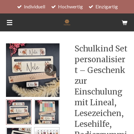
Individuell
Hochwertig
Einzigartig
Zum
Hauptinhalt
springen
Schulkind Set
personalisier
t – Geschenk
zur
Einschulung
mit Lineal,
Lesezeichen,
Lesehilfe,