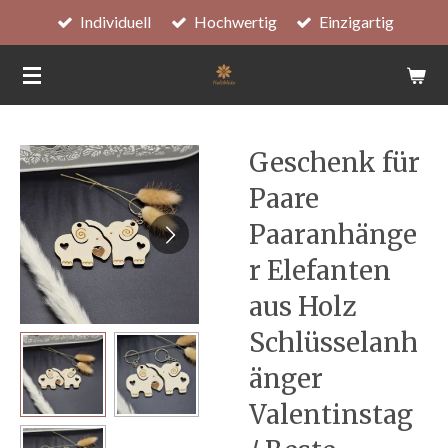
Individuell
Hochwertig
Einzigartig
Zum
Hauptinhalt
springen
Geschenk für
Paare
Paaranhänge
r Elefanten
aus Holz
Schlüsselanh
änger
Valentinstag