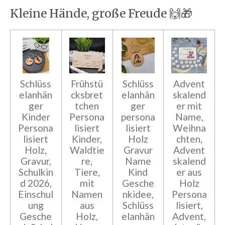
Kleine Hände, große Freude 🙌🎁
Schlüss
Frühstü
Schlüss
Advent
elanhän
cksbret
elanhän
skalend
ger
tchen
ger
er mit
Kinder
Persona
persona
Name,
Persona
lisiert
lisiert
Weihna
lisiert
Kinder,
Holz
chten,
Holz,
Waldtie
Gravur
Advent
Gravur,
re,
Name
skalend
Schulkin
Tiere,
Kind
er aus
d 2026,
mit
Gesche
Holz
Einschul
Namen
nkidee,
Persona
ung
aus
Schlüss
lisiert,
Gesche
Holz,
elanhän
Advent,