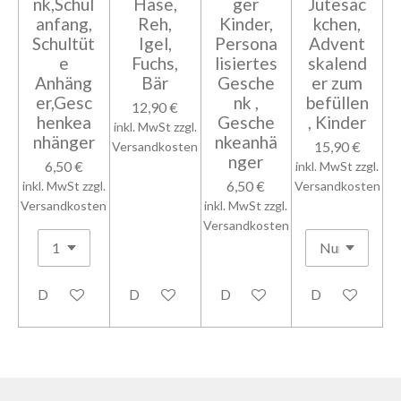
nk,Schul
Hase,
ger
Jutesäc
anfang,
Reh,
Kinder,
kchen,
Schultüt
Igel,
Persona
Advent
e
Fuchs,
lisiertes
skalend
Anhäng
Bär
Gesche
er zum
er,Gesc
nk ,
befüllen
12,90 €
henkea
Gesche
, Kinder
inkl. MwSt zzgl.
nhänger
nkeanhä
15,90 €
Versandkosten
nger
6,50 €
inkl. MwSt zzgl.
6,50 €
inkl. MwSt zzgl.
Versandkosten
Versandkosten
inkl. MwSt zzgl.
Versandkosten
Details anzeigen
Details anzeigen
Details anzeigen
Details anzeig