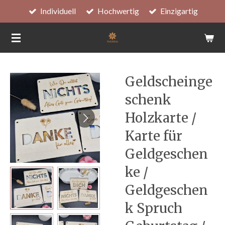
Individuell
Hochwertig
Einzigartig
Zum
Hauptinhalt
springen
Geldscheinge
schenk
Holzkarte /
Karte für
Geldgeschen
ke /
Geldgeschen
k Spruch